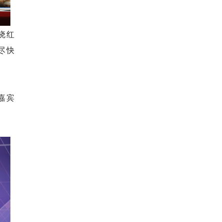
晓红
尽快
嘉宾